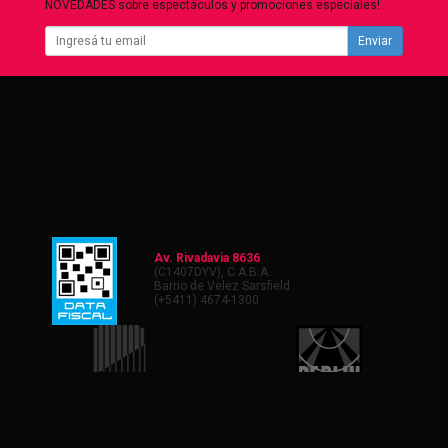
NOVEDADES sobre espectáculos y promociones especiales!
Enviar
Av. Rivadavia 8636
(C1407DYV), C.A.B.A.
Barrio de Velez Sarsfield
(+5411) 4674-1300